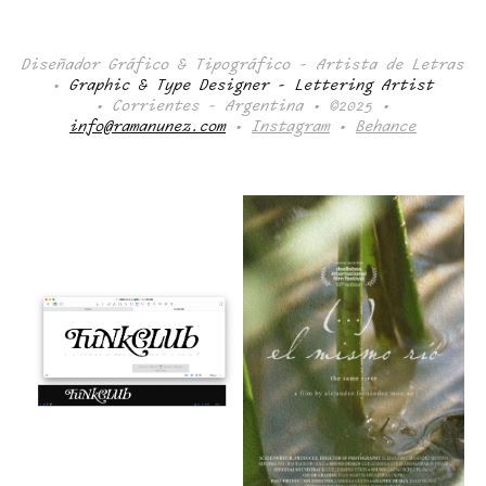
Diseñador Gráfico & Tipográfico - Artista de Letras
•
Graphic & Type Designer - Lettering Artist
• Corrientes - Argentina • ©2025 •
info@ramanunez.com
•
Instagram
•
Behance