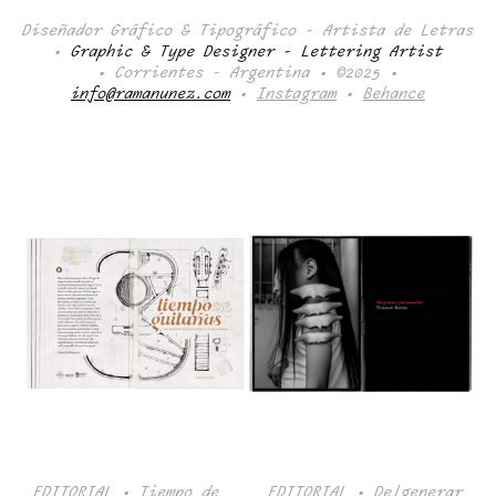
Diseñador Gráfico & Tipográfico - Artista de Letras
•
Graphic & Type Designer - Lettering Artist
• Corrientes - Argentina • ©2025 •
info@ramanunez.com
•
Instagram
•
Behance
EDITORIAL • Tiempo de
EDITORIAL • De/generar